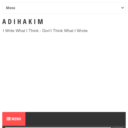
A D I H A K I M
I Write What I Think - Don't Think What I Wrote
MENU