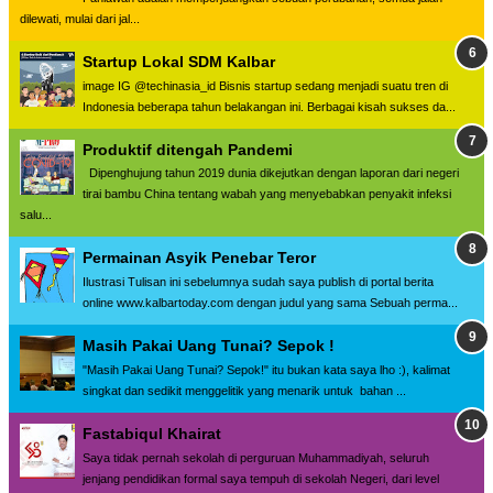
dilewati, mulai dari jal...
Startup Lokal SDM Kalbar
image IG @techinasia_id Bisnis startup sedang menjadi suatu tren di
Indonesia beberapa tahun belakangan ini. Berbagai kisah sukses da...
Produktif ditengah Pandemi
Dipenghujung tahun 2019 dunia dikejutkan dengan laporan dari negeri
tirai bambu China tentang wabah yang menyebabkan penyakit infeksi
salu...
Permainan Asyik Penebar Teror
Ilustrasi Tulisan ini sebelumnya sudah saya publish di portal berita
online www.kalbartoday.com dengan judul yang sama Sebuah perma...
Masih Pakai Uang Tunai? Sepok !
"Masih Pakai Uang Tunai? Sepok!" itu bukan kata saya lho :), kalimat
singkat dan sedikit menggelitik yang menarik untuk bahan ...
Fastabiqul Khairat
Saya tidak pernah sekolah di perguruan Muhammadiyah, seluruh
jenjang pendidikan formal saya tempuh di sekolah Negeri, dari level